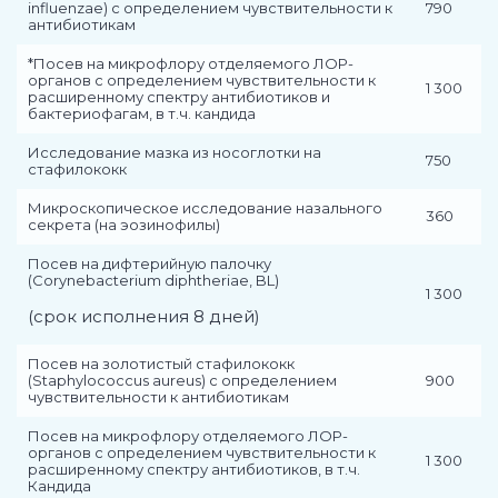
influenzae) с определением чувствительности к
790
антибиотикам
*Посев на микрофлору отделяемого ЛОР-
органов с определением чувствительности к
1 300
расширенному спектру антибиотиков и
бактериофагам, в т.ч. кандида
Исследование мазка из носоглотки на
750
стафилококк
Микроскопическое исследование назального
360
секрета (на эозинофилы)
Посев на дифтерийную палочку
(Corynebacterium diphtheriae, BL)
1 300
(срок исполнения 8 дней)
Посев на золотистый стафилококк
(Staphylococcus aureus) с определением
900
чувствительности к антибиотикам
Посев на микрофлору отделяемого ЛОР-
органов с определением чувствительности к
1 300
расширенному спектру антибиотиков, в т.ч.
Кандида