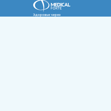
Здоровье через
внимание!
Адрес:
г. Ярославль,
ул. Нахимсона, д.18
Регистратура:
+7 (4852) 22-88-08
Записаться на приём
+7 (910) 973-34-54
4.34
Рейтинг клиники
Высокий рейтинг
на основании 16 отзывов
©2026. Многопрофильный медицинский центр
Лицензия № Л041-01132-76/00307279 от 11 июля 2016 г.
Политика обработки персональных данных