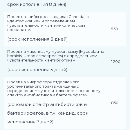
срок исполнения 8 дней)
Посев на грибы рода кандида (Candida) с
идентификацией и определением
чувствительности к антимикотическим
950
препаратам
(срок исполнения 8 дней)
Посев на микоплазму и уреаплазму (Mycoplasma
hominis, Ureaplasma species) с определением
чувствительности к антибиотикам
1 200
(срок исполнения 5 дней)
Посев на микрофлору отделяемого
урогенитального тракта женщины с
определением чувствительности к основному
спектру антибиотиков и бактериофагам
850
(основной спектр антибиотиков и
бактериофагов, в т.ч. кандид, срок
исполнения 7 дней)