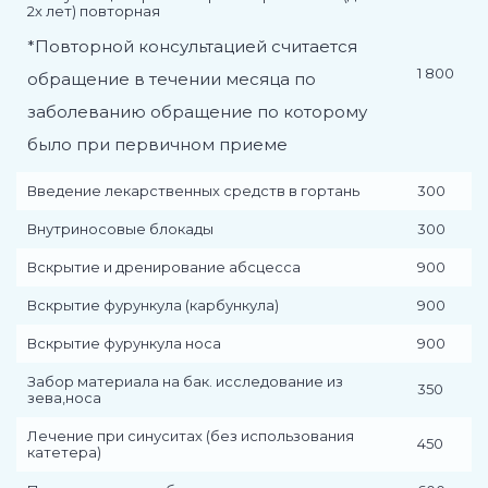
2х лет) повторная
*Повторной консультацией считается
1 800
обращение в течении месяца по
заболеванию обращение по которому
было при первичном приеме
Введение лекарственных средств в гортань
300
Внутриносовые блокады
300
Вскрытие и дренирование абсцесса
900
Вскрытие фурункула (карбункула)
900
Вскрытие фурункула носа
900
Забор материала на бак. исследование из
350
зева,носа
Лечение при синуситах (без использования
450
катетера)