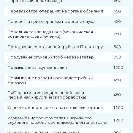
Паратонзилярная блокада
600
Перевязки при операциях на органе обоняния
450
Перевязки при операциях на органе слуха
450
Передняя тампонада носа (механическая
650
остановка кровотечения)
Продувание евстахиевой трубы по Политцеру
500
Продувание слуховых труб через катетер
700
Промывание лакун миндалин
1 200
Промывание полости носа водоструйным
450
методом
ПХО раны или инфицированной ткани
450
(первичная хирургическая обработка)
Удаление инородного тела глотки или гортани
1 200
Удаление инородного тела из наружного
1 200
слухового прохода с использованием анестезии
Удаление ушной серы (за одно ухо)
900