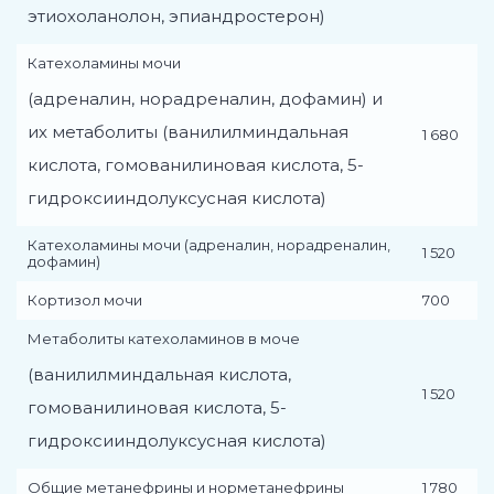
этиохоланолон, эпиандростерон)
Катехоламины мочи
(адреналин, норадреналин, дофамин) и
их метаболиты (ванилилминдальная
1 680
кислота, гомованилиновая кислота, 5-
гидроксииндолуксусная кислота)
Катехоламины мочи (адреналин, норадреналин,
1 520
дофамин)
Кортизол мочи
700
Метаболиты катехоламинов в моче
(ванилилминдальная кислота,
1 520
гомованилиновая кислота, 5-
гидроксииндолуксусная кислота)
Общие метанефрины и норметанефрины
1 780