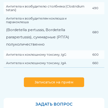
Антитела к возбудителю столбняка (Clostridium
490
tetani)
Антитела к возбудителям коклюша и
паракоклюша
(Bordetella pertussis, Bordetella
680
parapertussis), суммарные (РПГА)
полуколичественно
Антитела к коклюшному токсину, IgG
600
Антитела к коклюшному токсину, IgА
660
Записаться на приём
ЗАДАТЬ ВОПРОС