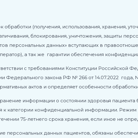
 обработки (получения, использования, хранения, уто
езличивания, блокирования, уничтожения, защиты перс
ъектов персональных данных» вступающих в правоотн
Оператор), а так же гарантии обеспечения конфиденциа
тветствии с требованиями Конституции Российской Феде
ии Федерального закона РФ № 266 от 14.07.2022 года,
рмативных актов и определяет особенности обработки
странение информации о состоянии здоровья пациента 
ся к категории конфиденциальной информации. Режим
течении 75-летнего срока хранения, если иное не опр
дение персональных данных пациентов, обязаны обеспе