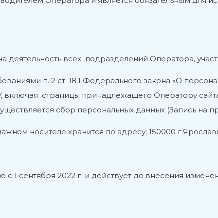
оводителем Оператора и является обязательным для 
на деятельность всех подразделений Оператора, учас
ебованиями п. 2 ст. 18.1 Федерального закона «О перс
e.ru/, включая страницы принадлежащего Оператору с
существляется сбор персональных данных (Запись на пр
ном носителе хранится по адресу: 150000 г.Ярославль
ие с 1 сентября 2022 г. и действует до внесения изме