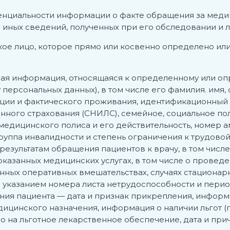
циальности информации о факте обращения за меди
 иных сведений, полученных при его обследовании и 
ое лицо, которое прямо или косвенно определено и
ая информация, относящаяся к определенному или оп
ерсональных данных), в том числе его фамилия. имя, о
ации и фактического проживания, идентификационный
нного страхования (СНИЛС), семейное, социальное по
медицинского полиса и его действительность, номер а
 группа инвалидности и степень ограничения к трудово
 результатам обращения пациентов к врачу, в том чис
казанных медицинских услугах, в том числе о проведе
енных оперативных вмешательствах, случаях стационарн
 указанием номера листа нетрудоспособности и перио
ния пациента — дата и признак прикрепления, информ
ицинского назначения, информация о наличии льгот (по
 на льготное лекарственное обеспечение, дата и прич