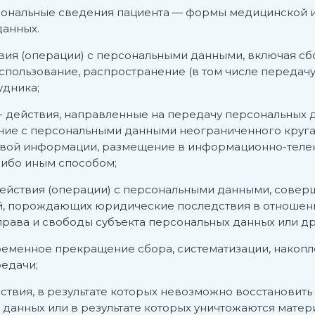
сональные сведения пациента
— формы медицинской и 
анных.
твия (операции) с персональными данными, включая сбо
спользование, распространение (в том числе передачу
удника;
- действия, направленные на передачу персональных 
ние с персональными данными неограниченного круга 
овой информации, размещение в информационно-теле
либо иным способом;
действия (операции) с персональными данными, совер
, порождающих юридические последствия в отношени
рава и свободы субъекта персональных данных или др
ременное прекращение сбора, систематизации, накопл
редачи;
йствия, в результате которых невозможно восстановит
анных или в результате которых уничтожаются матер